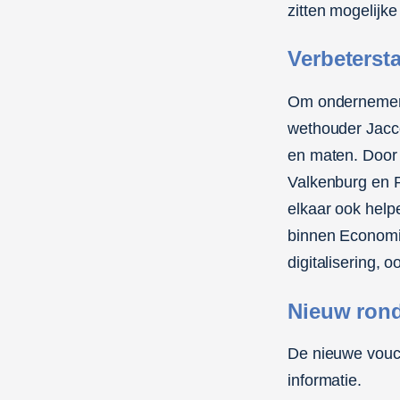
zitten mogelij
Verbeterst
Om ondernemersc
wethouder Jacco
en maten. Door
Valkenburg en 
elkaar ook help
binnen Economi
digitalisering, 
Nieuw ron
De nieuwe vouch
informatie.