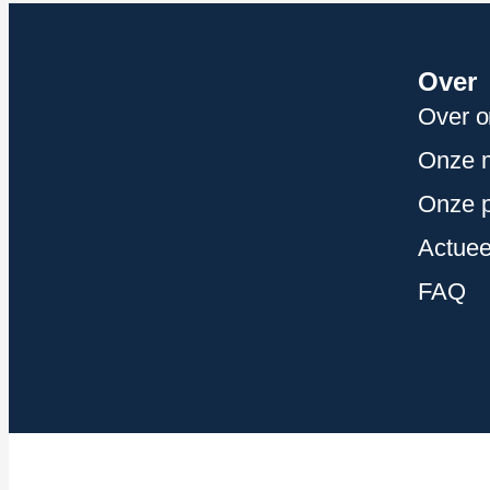
Over
Over o
Onze m
Onze p
Actuee
FAQ