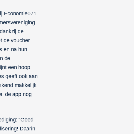
bij Economie071
emersvereniging
dankzij de
et de voucher
ns en na hun
in de
jnt een hoop
ees geeft ook aan
kkend makkelijk
al de app nog
ediging: “Goed
lisering! Daarin