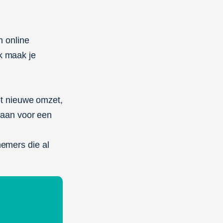
n online
k maak je
n
ot nieuwe omzet,
 aan voor een
emers die al