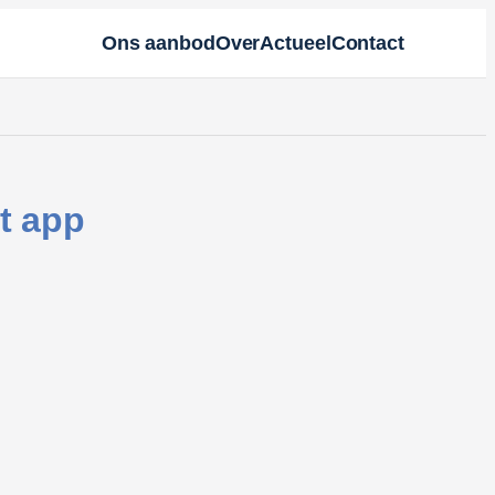
Ons aanbod
Over
Actueel
Contact
t app