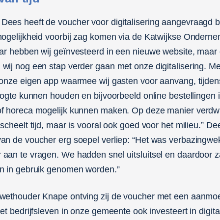
ees heeft de voucher voor digitalisering aangevraagd 
mogelijkheid voorbij zag komen via de Katwijkse Ondern
jaar hebben wij geïnvesteerd in een nieuwe website, maar 
wij nog een stap verder gaan met onze digitalisering. M
 onze eigen app waarmee wij gasten voor aanvang, tijde
hoogte kunnen houden en bijvoorbeeld online bestellingen 
of horeca mogelijk kunnen maken. Op deze manier verdwi
scheelt tijd, maar is vooral ook goed voor het milieu.” D
an de voucher erg soepel verliep: “Het was verbazingwe
aan te vragen. We hadden snel uitsluitsel en daardoor z
en in gebruik genomen worden.”
 wethouder Knape ontving zij de voucher met een aanmo
et bedrijfsleven in onze gemeente ook investeert in digita