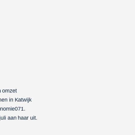
en omzet
en in Katwijk
conomie071.
li aan haar uit.