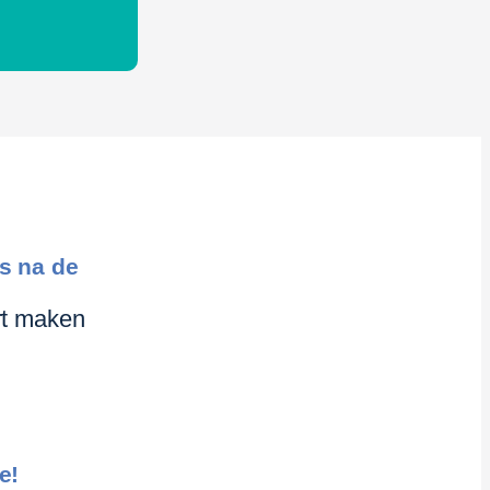
ps na de
rt maken
e!