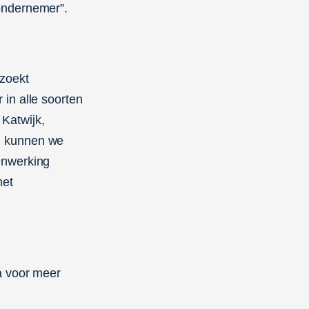
ondernemer”.
ezoekt
in alle soorten
Katwijk,
n kunnen we
enwerking
met
 voor meer