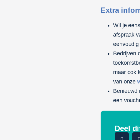
Extra infor
Wil je een
afspraak v
eenvoudig 
Bedrijven d
toekomstbe
maar ook k
van onze
Benieuwd n
een vouche
Deel di